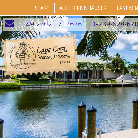
START
ALLE FERIENHÄUSER
LAST MI
+49 2302 1712626
+1-239-628-67