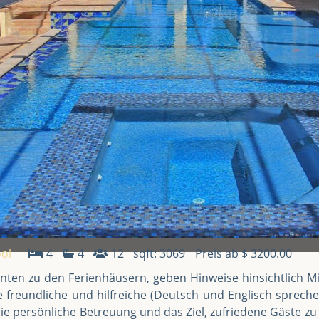
ol
4
4
12
sqft: 3069
Preis ab $ 3200.00
enten zu den Ferienhäusern, geben Hinweise hinsichtlich 
ne freundliche und hilfreiche (Deutsch und Englisch sprec
die persönliche Betreuung und das Ziel, zufriedene Gäste z