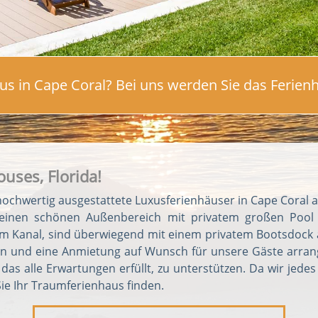
us in Cape Coral? Bei uns werden Sie das Ferienh
uses, Florida!
hochwertig ausgestattete Luxusferienhäuser in Cape Coral an
t einen schönen Außenbereich mit privatem großen Poo
 einem Kanal, sind überwiegend mit einem privatem Bootsdoc
 und eine Anmietung auf Wunsch für unsere Gäste arrangi
as alle Erwartungen erfüllt, zu unterstützen. Da wir jedes 
e Ihr Traumferienhaus finden.