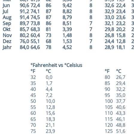
Jun
90,6
72,4
86
9,42
8
32,6
22,4
3
Jul
91,2
74,1
87
8,82
8
32,9
23,4
3
Aug
91,4
74,5
87
8,79
8
33,0
23,6
3
Sep
89,7
73,8
86
8,51
7
32,1
23,2
3
Okt
85,7
68,3
81
3,39
7
29,8
20,2
2
Nov
80,2
60,4
73
1,48
8
26,8
15,8
2
Dez
76,0
55,1
68
1,53
7
24,4
12,8
2
Jahr
84,0
64,6
78
4,52
8
28,9
18,1
2
°Fahrenheit vs °Celsius
°F
°C
°F
°C
32
0,0
80
26,7
35
1,7
85
29,4
40
4,4
90
32,2
45
7,2
95
35,0
50
10,0
100
37,7
55
12,8
105
40,6
60
15,6
110
43,3
65
18,3
115
46,1
70
21,1
120
48,8
75
23,9
125
51,6