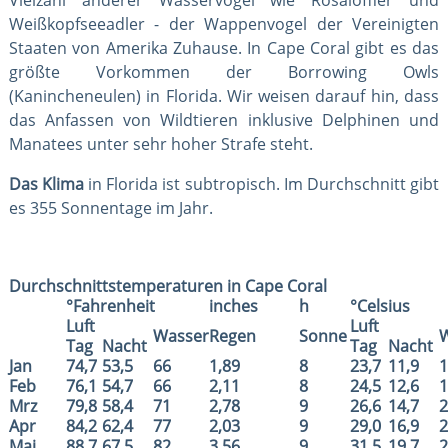
Weißkopfseeadler - der Wappenvogel der Vereinigten
Staaten von Amerika Zuhause. In Cape Coral gibt es das
größte Vorkommen der Borrowing Owls
(Kanincheneulen) in Florida. Wir weisen darauf hin, dass
das Anfassen von Wildtieren inklusive Delphinen und
Manatees unter sehr hoher Strafe steht.
Das Klima
in Florida ist subtropisch. Im Durchschnitt gibt
es 355 Sonnentage im Jahr.
Durchschnittstemperaturen in Cape Coral
°Fahrenheit
inches
h
°Celsius
Luft
Luft
Wasser
Regen
Sonne
Tag
Nacht
Tag
Nacht
Jan
74,7
53,5
66
1,89
8
23,7
11,9
1
Feb
76,1
54,7
66
2,11
8
24,5
12,6
1
Mrz
79,8
58,4
71
2,78
9
26,6
14,7
2
Apr
84,2
62,4
77
2,03
9
29,0
16,9
2
Mai
88,7
67,5
82
3,56
9
31,5
19,7
2