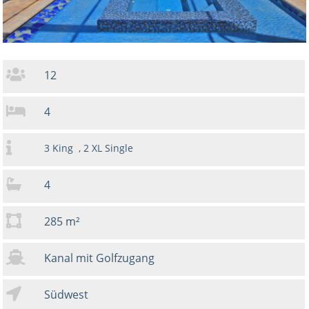
12
4
3 King , 2 XL Single
4
285 m²
Kanal mit Golfzugang
Südwest